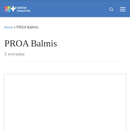
Skip to content
Search
Me
Inicio
»
PROA Balmis
PROA Balmis
3 entradas