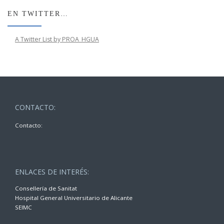
EN TWITTER…
A Twitter List by PROA_HGUA
CONTACTO:
Contacto:
ENLACES DE INTERÉS:
Consellería de Sanitat
Hospital General Universitario de Alicante
SEIMC