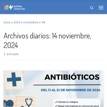
Skip to content
Search
Me
Inicio
»
2024
»
noviembre
»
14
Archivos diarios:
14 noviembre,
2024
1 entrada