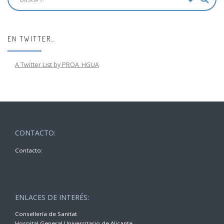
EN TWITTER…
A Twitter List by PROA_HGUA
CONTACTO:
Contacto:
ENLACES DE INTERÉS:
Consellería de Sanitat
Hospital General Universitario de Alicante