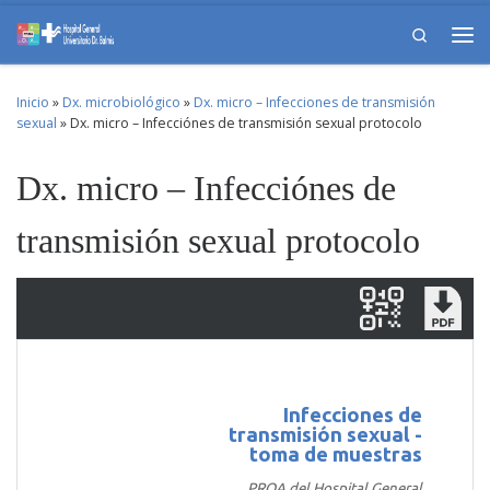
Skip to content
Search
Me
Inicio
»
Dx. microbiológico
»
Dx. micro – Infecciones de transmisión
sexual
»
Dx. micro – Infecciónes de transmisión sexual protocolo
Dx. micro – Infecciónes de
transmisión sexual protocolo