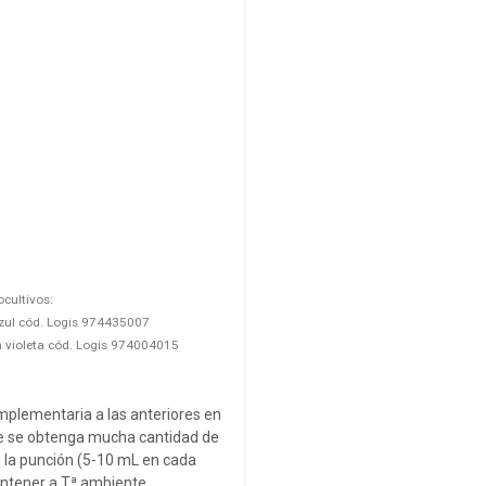
cultivos:
zul cód. Logis 974435007
 violeta cód. Logis 974004015
mplementaria a las anteriores en
e se obtenga mucha cantidad de
 la punción (5-10 mL en cada
antener a Tª ambiente