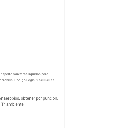
ansporte muestras líquidas para
aerobios. Código Logis: 974004077
naerobios, obtener por punción.
 Tª ambiente