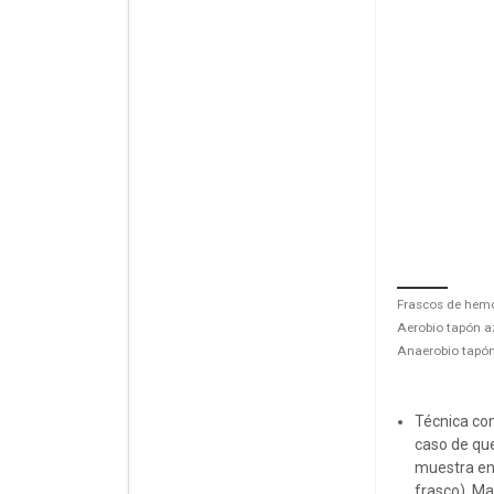
Frascos de hemo
Aerobio tapón a
Anaerobio tapón
Técnica co
caso de qu
muestra en
frasco). M