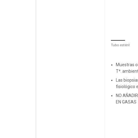
Tubo estéril
Muestras o
Tª. ambien
Las biopsia
fisiológico e
NO AÑADIR
EN GASAS