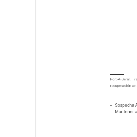
Port-A-Germ. Tr
recuperación an
Sospecha A
Mantener a