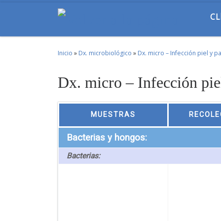
Skip to content
CL
Inicio
»
Dx. microbiológico
»
Dx. micro – Infección piel y p
Dx. micro – Infección pie
MUESTRAS
RECOLE
Bacterias y hongos:
Bacterias: