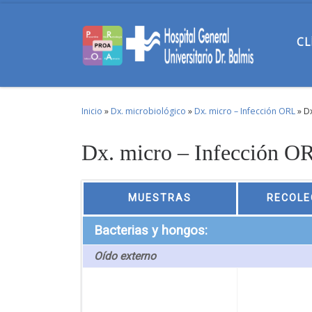
Skip to content
CL
Inicio
»
Dx. microbiológico
»
Dx. micro – Infección ORL
»
D
Dx. micro – Infección O
MUESTRAS
RECOLE
Bacterias y hongos:
Oído externo