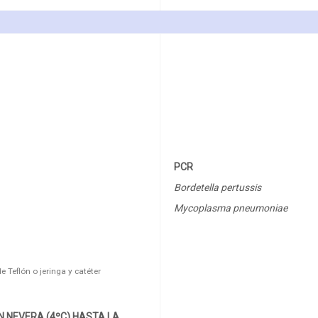
PCR
Bordetella pertussis
Mycoplasma pneumoniae
e Teflón o jeringa y catéter
 NEVERA (4ºC) HASTA LA