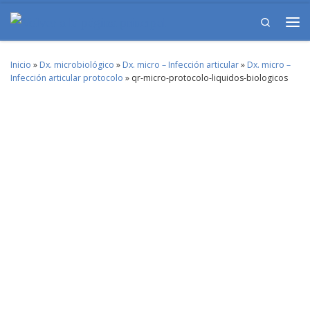
Skip to content
Search
Me
Inicio
»
Dx. microbiológico
»
Dx. micro – Infección articular
»
Dx. micro –
Infección articular protocolo
»
qr-micro-protocolo-liquidos-biologicos