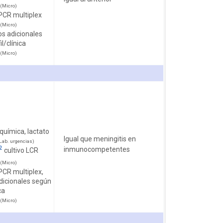
(Micro)
PCR multiplex
(Micro)
s adicionales
l/clínica
(Micro)
química, lactato
Igual que meningitis en
ab. urgencias)
2
inmunocompetentes
cultivo LCR
(Micro)
PCR multiplex,
dicionales según
ca
(Micro)