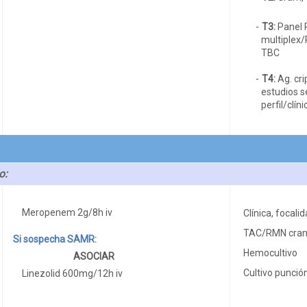
T3:
Panel 
multiple
TBC
T4:
Ag. cri
estudios 
perfil/clíni
o:
Meropenem 2g/8h iv
Clínica, focali
TAC/RMN cran
Si sospecha SAMR:
Hemocultivo
ASOCIAR
Cultivo punció
Linezolid 600mg/12h iv