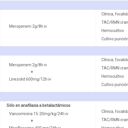
Clínica, focali
TAC/RMN cran
Meropenem 2g/8h iv
Hemocultivo
Cultivo punció
Clínica, focali
Meropenem 2g/8h iv
TAC/RMN cran
+
Hemocultivo
Linezolid 600mg/12h iv
Cultivo punció
Sólo en anafilaxia a betalactámicos
Clínica, focali
Vancomicina 15-20mg/kg/24h iv
TAC/RMN cran
+
Hemocultivo
Moxifloxacino 400 mg/24h iv