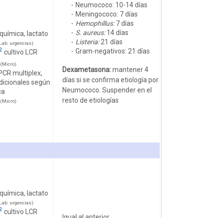
Neumococo: 10-14 días
Meningococo: 7 días
Hemophillus:
7 días
S. aureus:
14 días
química, lactato
Listeria:
21 días
ab. urgencias)
2
Gram-negativos: 21 días
cultivo LCR
(Micro)
Dexametasona:
mantener 4
PCR multiplex,
días si se confirma etiología por
dicionales según
Neumococo. Suspender en el
ca
resto de etiologías
(Micro)
química, lactato
ab. urgencias)
2
cultivo LCR
Igual al anterior