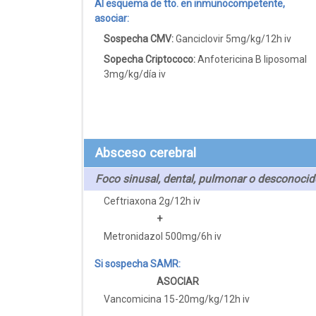
Al esquema de tto. en inmunocompetente,
asociar:
Sospecha CMV:
Ganciclovir 5mg/kg/12h iv
Sopecha Criptococo:
Anfotericina B liposomal
3mg/kg/día iv
Absceso cerebral
Foco sinusal, dental, pulmonar o desconocid
Ceftriaxona 2g/12h iv
+
Metronidazol 500mg/6h iv
Si sospecha SAMR:
ASOCIAR
Vancomicina 15-20mg/kg/12h iv