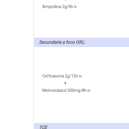
Ampicilina 2g/4h iv
Secundaria a foco ORL:
Ceftriaxona 2g/12h iv
+
Metronidazol 500mg/8h iv
TCE