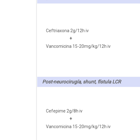
Ceftriaxona 2g/12h iv
+
Vancomicina 15-20mg/kg/12h iv
Post-neurocirugía, shunt, fístula LCR
Cefepime 2g/8h iv
+
Vancomicina 15-20mg/kg/12h iv