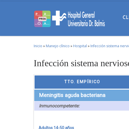
Skip to content
CL
Inicio
»
Manejo clínico
»
Hospital
»
Infección sistema nerv
Infección sistema nervio
TTO. EMPÍRICO
Meningitis aguda bacteriana
Inmunocompetente:
Adultos 14-50 años