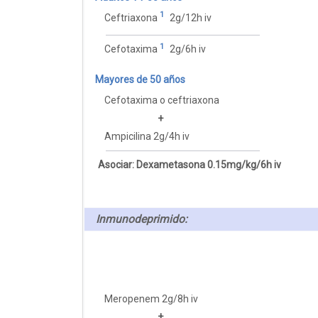
1
Ceftriaxona
2g/12h iv
1
Cefotaxima
2g/6h iv
Mayores de 50 años
Cefotaxima o ceftriaxona
+
Ampicilina 2g/4h iv
Asociar: Dexametasona 0.15mg/kg/6h iv
Inmunodeprimido:
Meropenem 2g/8h iv
+