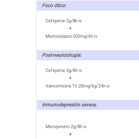
Foco ótico:
Cefepime 2g/8h iv
+
Metronidazol 500mg/6h iv
Post-neurocirugía:
Cefepime 2g/8h iv
+
Vancomicina 15-20mg/kg/24h iv
Inmunodepresión severa:
Meropenem 2g/8h iv
+