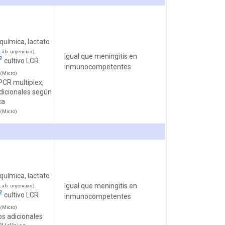
química, lactato
ab. urgencias)
Igual que meningitis en
2
cultivo LCR
inmunocompetentes
(Micro)
PCR multiplex,
dicionales según
ca
(Micro)
química, lactato
Igual que meningitis en
ab. urgencias)
2
cultivo LCR
inmunocompetentes
(Micro)
s adicionales