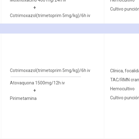
+
Cultivo punció
Cotrimoxazol(trimetoprim 5mg/kg)/6h iv
Cotrimoxazol(trimetoprim 5mg/kg)/6h iv
Clínica, focali
TAC/RMN cran
Atovaquona 1500mg/12h iv
Hemocultivo
+
Cultivo punció
Pirimetamina