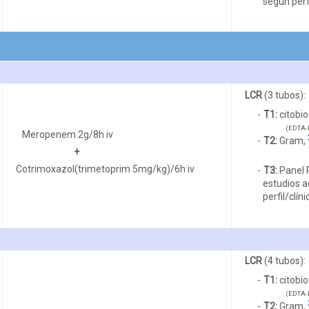
según perfi
LCR
(3 tubos):
T1:
citobio
(EDTA-L
Meropenem 2g/8h iv
T2:
Gram,
+
Cotrimoxazol(trimetoprim 5mg/kg)/6h iv
T3:
Panel 
estudios a
perfil/clíni
LCR
(4 tubos):
T1:
citobi
(EDTA-L
T2:
Gram,