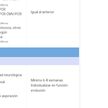
(Micro)
PCR
Igual al anterior
x/PCR CMV/PCR
(Micro)
ptococo, otros
según
ca
(Micro)
dad neurológica
Mínimo 6-8 semanas.
eal
Individualizar en función
evolución
n-aspiración