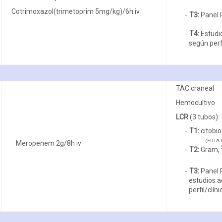
Cotrimoxazol(trimetoprim 5mg/kg)/6h iv
T3:
Panel 
T4:
Estudio
según perfi
TAC craneal
Hemocultivo
LCR
(3 tubos):
T1:
citobio
(EDTA-L
Meropenem 2g/8h iv
T2:
Gram,
T3:
Panel 
estudios a
perfil/clíni