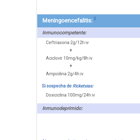
3
Meningoencefalitis:
Inmunocompetente:
Ceftriaxona 2g/12h iv
+
Aciclovir 10mg/kg/8h iv
+
Ampicilina 2g/4h iv
Si sospecha de
Ricketsias:
Doxiciclina 100mg/24h iv
Inmunodeprimido: