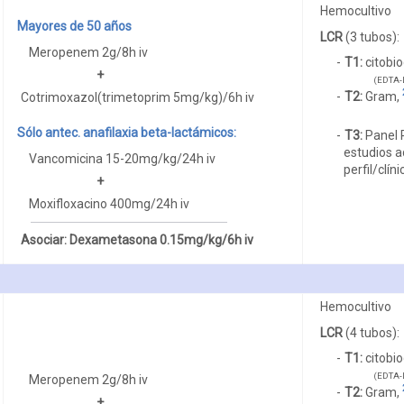
Hemocultivo
Mayores de 50 años
LCR
(3 tubos):
Meropenem 2g/8h iv
T1:
citobio
+
(EDTA-L
T2:
Gram,
Cotrimoxazol(trimetoprim 5mg/kg)/6h iv
Sólo antec. anafilaxia beta-lactámicos:
T3:
Panel 
estudios a
Vancomicina 15-20mg/kg/24h iv
perfil/clíni
+
Moxifloxacino 400mg/24h iv
Asociar: Dexametasona 0.15mg/kg/6h iv
Hemocultivo
LCR
(4 tubos):
T1:
citobio
(EDTA-L
Meropenem 2g/8h iv
T2:
Gram,
+