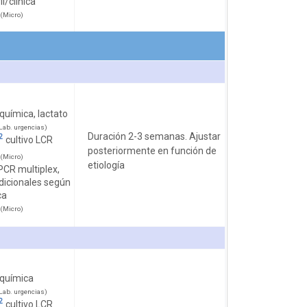
l/clínica
(Micro)
química, lactato
ab. urgencias)
Duración 2-3 semanas. Ajustar
2
cultivo LCR
posteriormente en función de
(Micro)
etiología
PCR multiplex,
dicionales según
ca
(Micro)
oquímica
ab. urgencias)
2
cultivo LCR