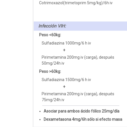
Cotrimoxazol(trimetoprim 5mg/kg)/6h iv
Infección VIH:
Peso <60kg:
Sulfadiazina 1000mg/6 h iv
+
Pirimetamina 200mg iv (carga), después
50mg/24h iv
Peso >60kg:
Sulfadiazina 1500mg/6 h iv
+
Pirimetamina 200mg iv (carga), después
75mg/24h iv
Asociar para ambos ácido fólico 25mg/día
Dexametasona 4mg/6h sólo si efecto masa