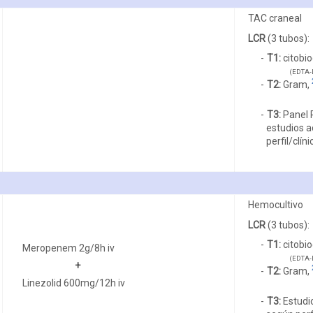
TAC craneal
LCR
(3 tubos):
T1:
citobio
(EDTA-L
T2:
Gram,
T3:
Panel 
estudios a
perfil/clíni
Hemocultivo
LCR
(3 tubos):
T1:
citobio
Meropenem 2g/8h iv
(EDTA-L
+
T2:
Gram,
Linezolid 600mg/12h iv
T3:
Estudio