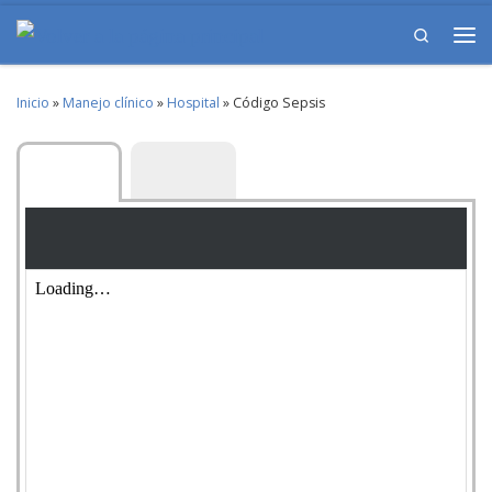
Skip to content
Search
Me
Inicio
»
Manejo clínico
»
Hospital
»
Código Sepsis