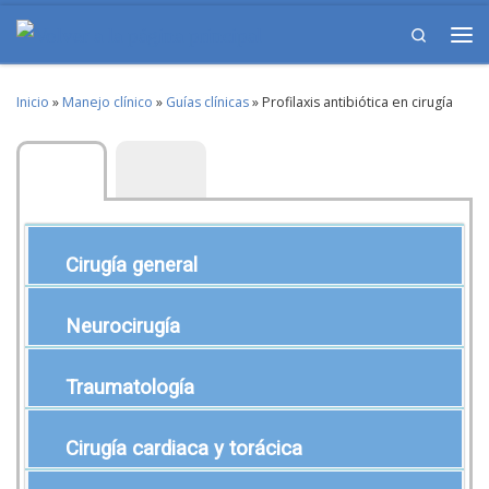
Skip to content
Search
Me
Inicio
»
Manejo clínico
»
Guías clínicas
»
Profilaxis antibiótica en cirugía
Cirugía general
Neurocirugía
Traumatología
Cirugía cardiaca y torácica